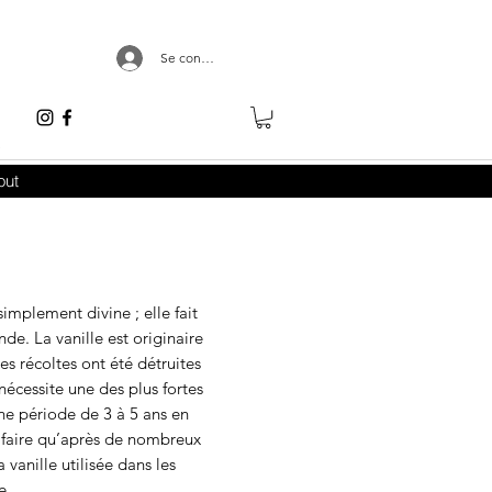
Se connecter
e
out
simplement divine ; elle fait
de. La vanille est originaire
 récoltes ont été détruites
nécessite une des plus fortes
une période de 3 à 5 ans en
e faire qu’après de nombreux
vanille utilisée dans les
ue.