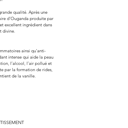
grande qualité. Après une
naire d’Ouganda produite par
cet excellent ingrédient dans
et divine.
ammatoires ainsi qu’anti-
dant intense qui aide la peau
on, l’alcool, l’air pollué et
te par la formation de rides,
tient de la vanille.
RTISSEMENT