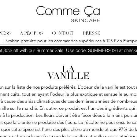
LNESS
A PROPOS
CONTACT
PRESSE
Livraison gratuite pour les commandes supérieures à 125 € en Europ
t 30% off with our Summer Sale! Use code: SUMMER2026 at check
LA
VANILLE
 sur la liste de nos produits préférés. L’odeur de la vanille est tout 
ment cuits, tout en ayant l’odeur la plus exotique et sensuelle au mon
 cause des aléas climatiques de ces dernières années de nombreuses
ille sur le marché. En outre, ce produit est l’un des ingrédients qui 
 à la production. Les fleurs doivent être fécondées à la main, puis 
 que la plante ne produise des fleurs. La récolte ne peut ensuite s
quoi cette épice est l’une des plus chère au monde et que 97% de la 
ments et les parfums n’est pas de la vanille naturelle mais synthétiq