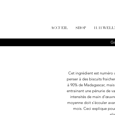
ACCUEIL
SHOP
11.11 WEL
Ge
Cet ingrédient est numéro un
penser à des biscuits fraiche
à 90% de Madagascar, mais à
entrainant une pénurie de van
intensités de main d’œuvre
moyenne doit s’écouler avant
mois. Ceci explique pour
ali