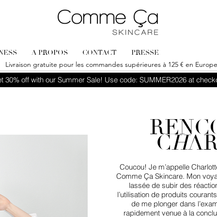
LNESS
A PROPOS
CONTACT
PRESSE
Livraison gratuite pour les commandes supérieures à 125 € en Europ
t 30% off with our Summer Sale! Use code: SUMMER2026 at check
RENC
C
H
A
Coucou! Je m’appelle Charlotte 
Comme Ça Skincare. Mon voyage
lassée de subir des réacti
l’utilisation de produits courant
de me plonger dans l’exam
rapidement venue à la conclu