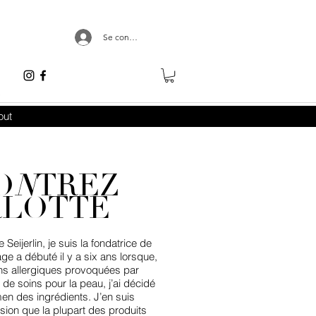
Se connecter
e
out
O
N
TREZ
RLOTTE
Seijerlin, je suis la fondatrice de
 a débuté il y a six ans lorsque,
ons allergiques provoquées par
s de soins pour la peau, j’ai décidé
en des ingrédients. J’en suis
sion que la plupart des produits