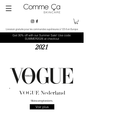
Livraison gratuite pour les commandes supérieures à 125 € en Europe
Get 30% off with our Summer Sale! Use code:
SUMMER2026 at checkout
2021
VOGUE Nederland
Skincarepioniers
.
Voir plus