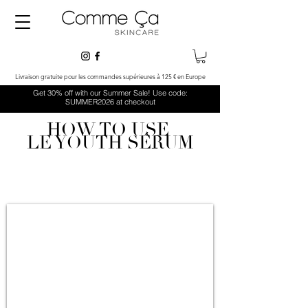
Livraison gratuite pour les commandes supérieures à 125 € en Europe
Get 30% off with our Summer Sale! Use code:
SUMMER2026 at checkout
HOW TO USE
LE YOUTH SÉRUM