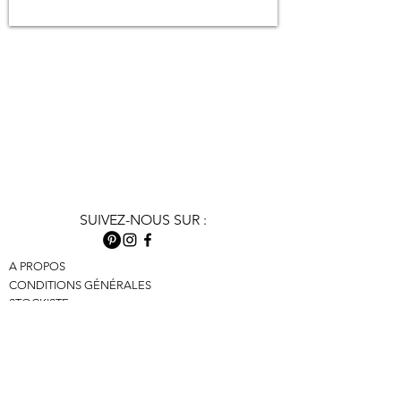
SUIVEZ-NOUS SUR :
A PROPOS
CONDITIONS GÉNÉRALES
STOCKISTE
INGRÉDIENTS
Points de vent
POLITIQUE DE
CONFIDENTIALITÉ
CONTACT