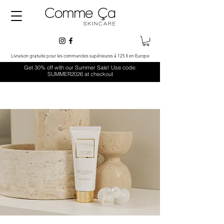
Livraison gratuite pour les commandes supérieures à 125 € en Europe
Get 30% off with our Summer Sale! Use code:
SUMMER2026 at checkout